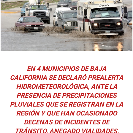
EN 4 MUNICIPIOS DE BAJA
CALIFORNIA SE DECLARÓ PREALERTA
HIDROMETEOROLÓGICA, ANTE LA
PRESENCIA DE PRECIPITACIONES
PLUVIALES QUE SE REGISTRAN EN LA
REGIÓN Y QUE HAN OCASIONADO
DECENAS DE INCIDENTES DE
TRÁNSITO, ANEGADO VIALIDADES,