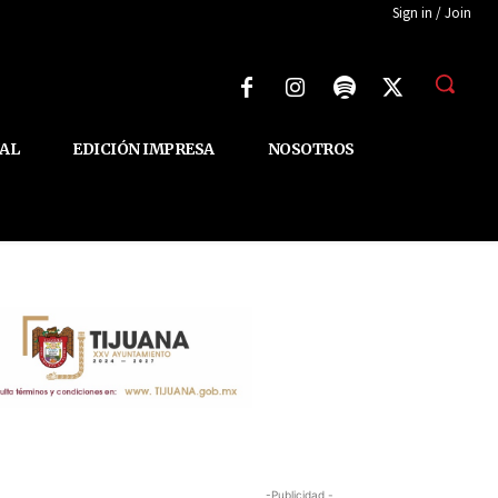
Sign in / Join
AL
EDICIÓN IMPRESA
NOSOTROS
-Publicidad -