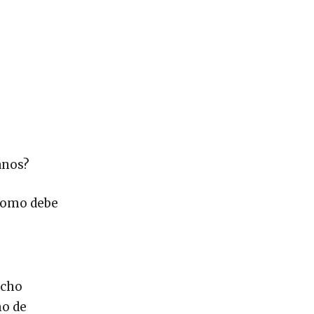
anos?
 como debe
echo
mo de