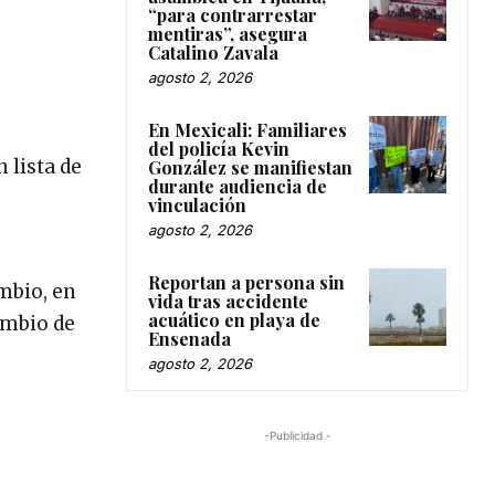
“para contrarrestar
mentiras”, asegura
Catalino Zavala
agosto 2, 2026
En Mexicali: Familiares
del policía Kevin
 lista de
González se manifiestan
durante audiencia de
o
vinculación
agosto 2, 2026
Reportan a persona sin
mbio, en
vida tras accidente
acuático en playa de
ambio de
Ensenada
agosto 2, 2026
-Publicidad -