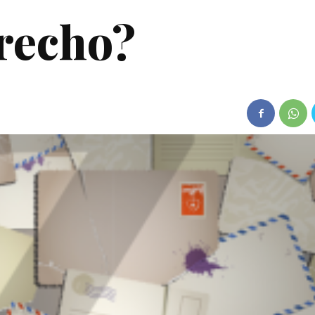
recho?