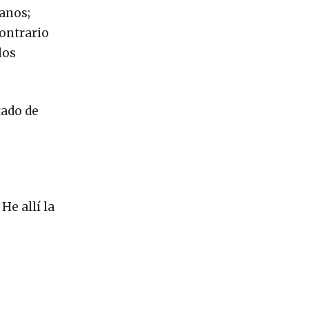
danos;
contrario
los
tado de
He allí la