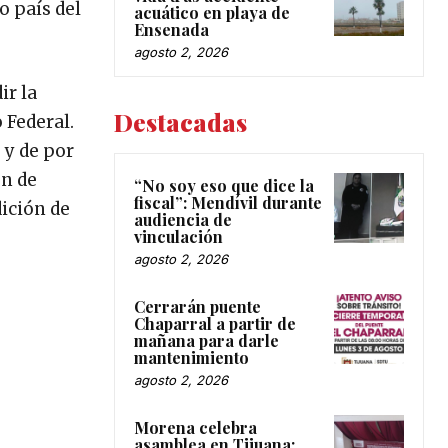
o país del
acuático en playa de
Ensenada
agosto 2, 2026
ir la
Destacadas
 Federal.
 y de por
ón de
“No soy eso que dice la
fiscal”: Mendívil durante
dición de
audiencia de
vinculación
agosto 2, 2026
Cerrarán puente
Chaparral a partir de
mañana para darle
mantenimiento
agosto 2, 2026
Morena celebra
asamblea en Tijuana;