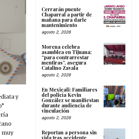
Cerrarán puente
Chaparral a partir de
mañana para darle
mantenimiento
agosto 2, 2026
Morena celebra
asamblea en Tijuana;
“para contrarrestar
mentiras”, asegura
Catalino Zavala
agosto 2, 2026
En Mexicali: Familiares
del policía Kevin
diata y
González se manifiestan
durante audiencia de
o”
vinculación
ría
agosto 2, 2026
icano
Reportan a persona sin
, muy
vida tras accidente