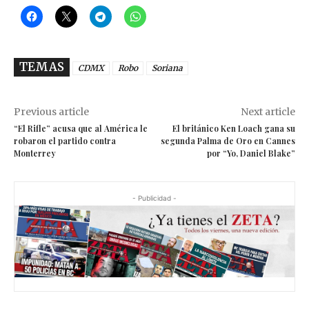
TEMAS
CDMX
Robo
Soriana
Previous article
Next article
“El Rifle” acusa que al América le
El británico Ken Loach gana su
robaron el partido contra
segunda Palma de Oro en Cannes
Monterrey
por “Yo, Daniel Blake”
- Publicidad -