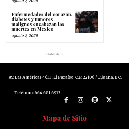
agosto 7, 2026
Enfermedades del corazón,
diabetes y tumores
malignos encabezan las
muertes en México
agosto 7, 2026
-Publicidad -
Av. Las Américas 4633, El Paraíso, C.P. 22106 / Tijuana, B.C.
Teléfono: 664 681 6913
Mapa de Sitio