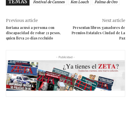
TEMAS
Festival de Cannes
Ken Loach
Palma de Oro
Previous article
Next article
Soriana acusó a persona con
Presentan libros ganadores de
discapacidad de robar 21 pesos,
Premios Estatales Ciudad de La
quien lleva 20 días recluido
Paz
- Publicidad -