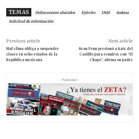
TEMAS
Delincuentes abatidos
Ejército
INAI
Sedena
Solicitud de información
Previous article
Next article
Mal clima obliga a suspender
Sean Penn presionó a Kate del
clases en ocho estados de la
Castillo para reunirse con “El
República mexicana
Chapo”, afirma su padre
- Publicidad -