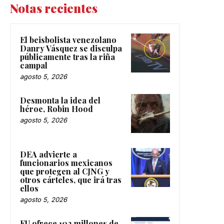
Notas recientes
El beisbolista venezolano
Danry Vásquez se disculpa
públicamente tras la riña
campal
agosto 5, 2026
Desmonta la idea del
héroe, Robin Hood
agosto 5, 2026
DEA advierte a
funcionarios mexicanos
que protegen al CJNG y
otros cárteles, que irá tras
ellos
agosto 5, 2026
EU ofrece 102 millones de