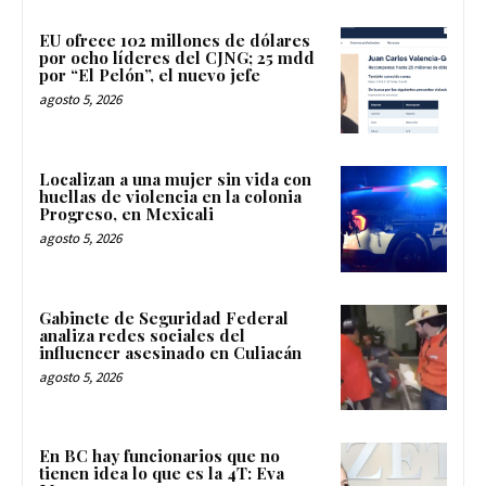
EU ofrece 102 millones de dólares
por ocho líderes del CJNG; 25 mdd
por “El Pelón”, el nuevo jefe
agosto 5, 2026
Localizan a una mujer sin vida con
huellas de violencia en la colonia
Progreso, en Mexicali
agosto 5, 2026
Gabinete de Seguridad Federal
analiza redes sociales del
influencer asesinado en Culiacán
agosto 5, 2026
En BC hay funcionarios que no
tienen idea lo que es la 4T: Eva