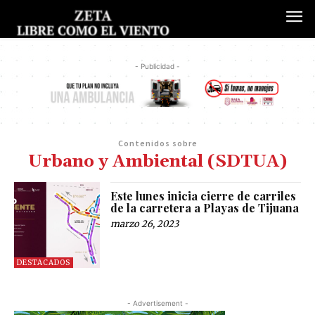
- Publicidad -
Contenidos sobre
Urbano y Ambiental (SDTUA)
Este lunes inicia cierre de carriles
de la carretera a Playas de Tijuana
marzo 26, 2023
DESTACADOS
- Advertisement -