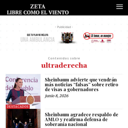
- Publicidad -
Contenidos sobre
ultraderecha
Sheinbaum advierte que vendrán
más noticias “falsas” sobre retiro
de visas a gobernadores
junio 8, 2026
DESTACADOS
Sheinbaum agradece respaldo de
AMLO y reafirma defensa de
soberanía nacional