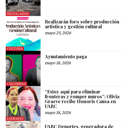
DESTACADOS
Realizarán foro sobre producción
artística y gestión cultural
mayo 25, 2026
CULTURA
Ayuntamiento paga
mayo 18, 2026
COLUMNAZ
“Estoy aquí para eliminar
fronteras y romper muros”: Olivia
Graeve recibe Honoris Causa en
UABC
mayo 18, 2026
EZENARIO
UABC Deportes, generadora de