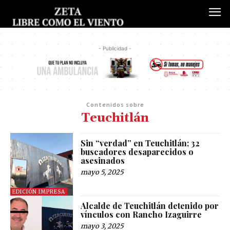
- Publicidad -
Contenidos sobre
Teuchitlán
Sin “verdad” en Teuchitlán; 32
buscadores desaparecidos o
asesinados
mayo 5, 2025
EDICIÓN IMPRESA
Alcalde de Teuchitlán detenido por
vínculos con Rancho Izaguirre
mayo 3, 2025