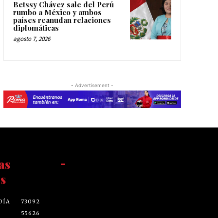
Betssy Chávez sale del Perú
rumbo a México y ambos
países reanudan relaciones
diplomáticas
agosto 7, 2026
- Advertisement -
as
-
s
DÍA
73092
55626