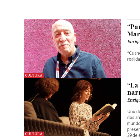
“Par
Mar
Enriq
“Cuand
realid
CULTURA
“La 
narr
Enriq
Uno de
dos añ
mundo 
presen
CULTURA
29 de 