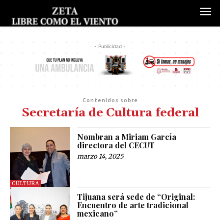
- Publicidad -
Contenidos sobre
Secretaría de Cultura federal
Nombran a Miriam García
directora del CECUT
marzo 14, 2025
CULTURA
Tijuana será sede de “Original:
Encuentro de arte tradicional
mexicano”