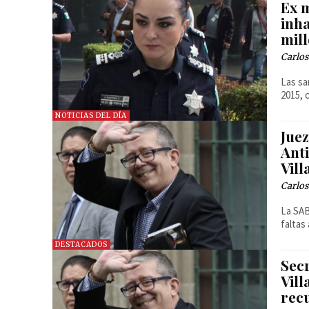
Ex m
inha
mil
Carlos
Las sa
2015, 
NOTICIAS DEL DÍA
Jue
Ant
Vill
Carlos
La SAB
faltas
DESTACADOS
Sec
Vill
rec