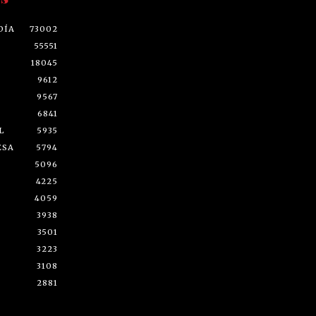
DÍA
73002
55551
18045
9612
9567
6841
L
5935
ESA
5794
5096
4225
4059
3938
3501
3223
3108
2881