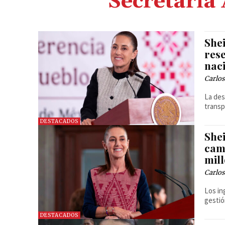
Secretaría
She
res
nac
Carlos
La des
transp
DESTACADOS
She
camb
mil
Carlos
Los in
gestió
DESTACADOS