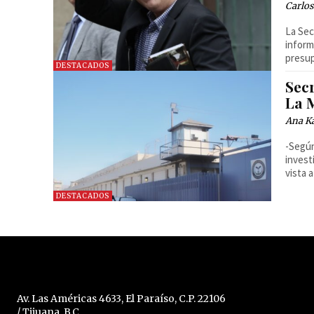
Carlos
La Sec
inform
presup
DESTACADOS
Sec
La 
Ana Ka
-Según
invest
vista a
DESTACADOS
Av. Las Américas 4633, El Paraíso, C.P. 22106
/ Tijuana, B.C.