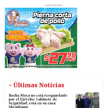
- Advertisement -
- Últimas Noticias
Rocha Moya no está resguardado
por el Ejército: Gabinete de
Seguridad; está en su casa:
Sheinbaum