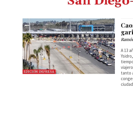
San Diego
Caos
gar
Ramón
A 13 a
Ysidro
tiempo
viajer
EDICIÓN IMPRESA
tanto 
conges
ciudad