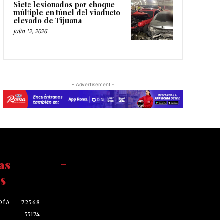
Siete lesionados por choque
múltiple en túnel del viaducto
elevado de Tijuana
julio 12, 2026
- Advertisement -
as
-
s
DÍA
72568
55174