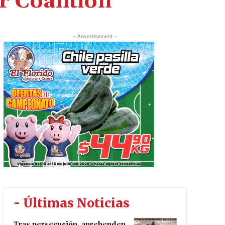
 Coalition
- Advertisement -
- Últimas Noticias
Tras persecución, aprehenden