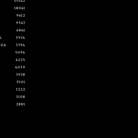
55542
18041
9612
9567
6841
L
5934
ESA
5794
5096
4225
4059
3938
3501
3222
3108
2881