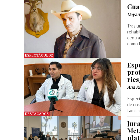
Cuan
Dayan
Tras u
rehabi
centra
como f
ESPECTÁCULOZ
Esp
pro
ries
Ana Ka
Especi
de cre
familia
DESTACADOS
Jur
Meta
pla