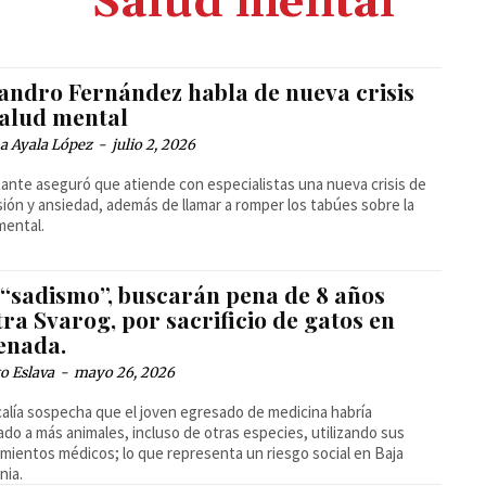
Salud mental
jandro Fernández habla de nueva crisis
salud mental
a Ayala López
-
julio 2, 2026
tante aseguró que atiende con especialistas una nueva crisis de
ión y ansiedad, además de llamar a romper los tabúes sobre la
mental.
 “sadismo”, buscarán pena de 8 años
ra Svarog, por sacrificio de gatos en
enada.
o Eslava
-
mayo 26, 2026
calía sospecha que el joven egresado de medicina habría
ado a más animales, incluso de otras especies, utilizando sus
mientos médicos; lo que representa un riesgo social en Baja
nia.