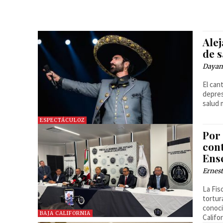
Ale
de 
Dayan
El can
depres
salud 
ESPECTÁCULOZ
Por
cont
Ens
Ernest
La Fis
tortur
conoci
BAJA CALIFORNIA
Califor