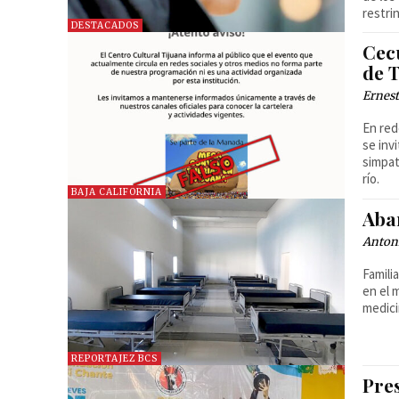
restri
DESTACADOS
Cec
de 
Ernest
En red
se inv
simpat
río.
BAJA CALIFORNIA
Aban
Anton
Famili
en el 
medici
REPORTAJEZ BCS
Pre