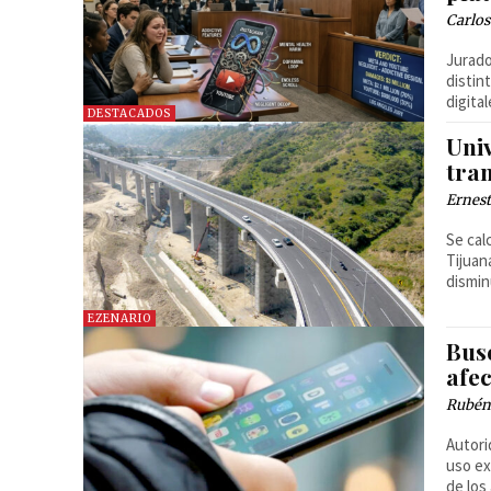
Carlos
Jurado
distin
digital
DESTACADOS
Uni
tra
Ernest
Se cal
Tijuan
dismin
EZENARIO
Busc
afe
Rubén
Autori
uso ex
de los