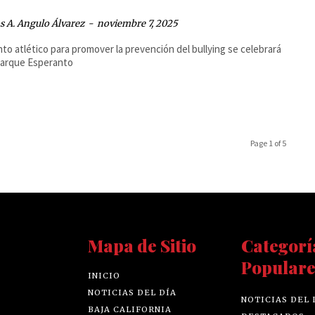
 A. Angulo Álvarez
-
noviembre 7, 2025
nto atlético para promover la prevención del bullying se celebrará
Parque Esperanto
Page 1 of 5
Mapa de Sitio
Categorí
Populare
INICIO
NOTICIAS DEL DÍA
NOTICIAS DEL 
BAJA CALIFORNIA