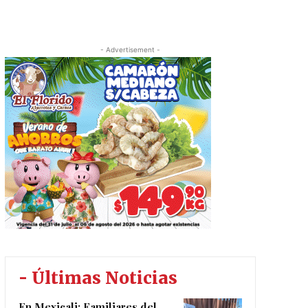
- Advertisement -
- Últimas Noticias
En Mexicali: Familiares del