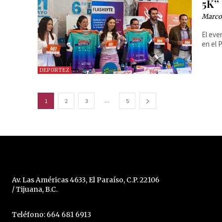
5K”
Marcos
El eve
en el 
DEPORTEZ
...
1
2
3
5
Av. Las Américas 4633, El Paraíso, C.P. 22106
/ Tijuana, B.C.
Teléfono: 664 681 6913