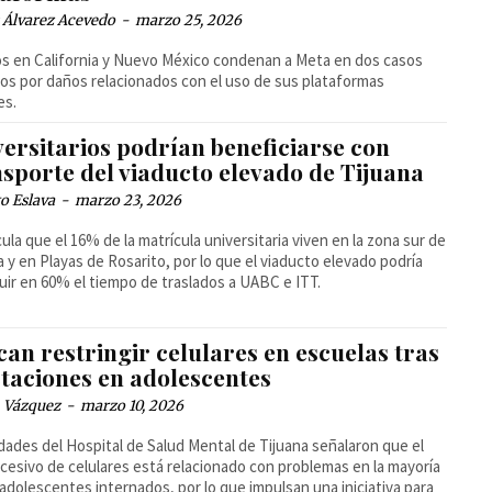
 Álvarez Acevedo
-
marzo 25, 2026
s en California y Nuevo México condenan a Meta en dos casos
tos por daños relacionados con el uso de sus plataformas
es.
versitarios podrían beneficiarse con
nsporte del viaducto elevado de Tijuana
o Eslava
-
marzo 23, 2026
cula que el 16% de la matrícula universitaria viven en la zona sur de
a y en Playas de Rosarito, por lo que el viaducto elevado podría
uir en 60% el tiempo de traslados a UABC e ITT.
an restringir celulares en escuelas tras
ctaciones en adolescentes
 Vázquez
-
marzo 10, 2026
dades del Hospital de Salud Mental de Tijuana señalaron que el
cesivo de celulares está relacionado con problemas en la mayoría
 adolescentes internados, por lo que impulsan una iniciativa para