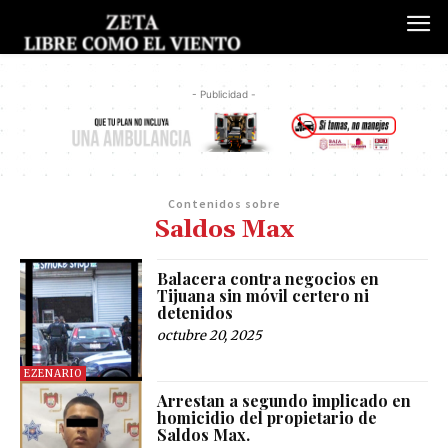
- Publicidad -
Contenidos sobre
Saldos Max
Balacera contra negocios en
Tijuana sin móvil certero ni
detenidos
octubre 20, 2025
EZENARIO
Arrestan a segundo implicado en
homicidio del propietario de
Saldos Max.