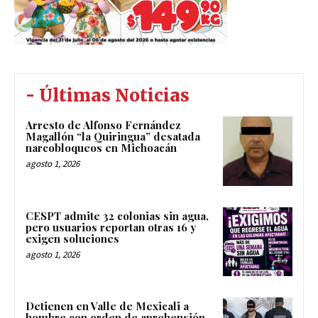
- Últimas Noticias
Arresto de Alfonso Fernández
Magallón “la Quiringua” desatada
narcobloqueos en Michoacán
agosto 1, 2026
CESPT admite 32 colonias sin agua,
pero usuarios reportan otras 16 y
exigen soluciones
agosto 1, 2026
Detienen en Valle de Mexicali a
hombre con orden de aprehensión