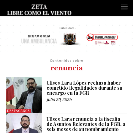
- Publicidad -
Contenidos sobre
renuncia
Ulises Lara López rechaza haber
cometido ilegalidades durante su
encargo en la FGR
julio 20, 2026
DESTACADOS
Ulises Lara renuncia a la fiscalía
de Asuntos Relevantes de la FGR, a
seis meses de su nombramiento