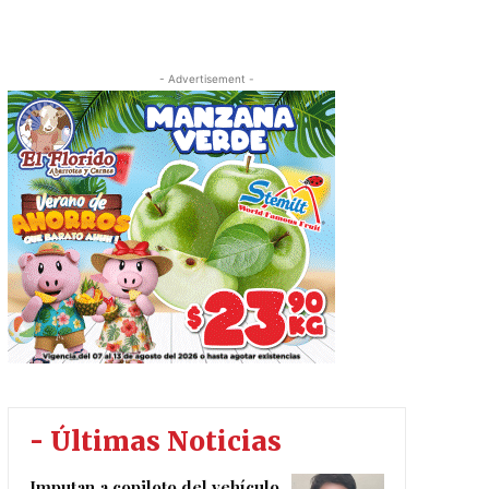
”
- Advertisement -
- Últimas Noticias
Imputan a copiloto del vehículo