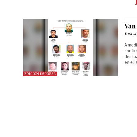
Van
Invest
A medi
confir
desapa
en el 
EDICIÓN IMPRESA