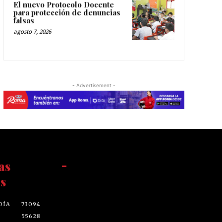
El nuevo Protocolo Docente
para protección de denuncias
falsas
agosto 7, 2026
- Advertisement -
as
-
s
DÍA
73094
55628