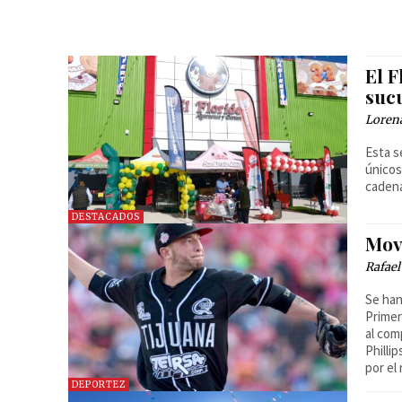
El 
suc
Loren
Esta s
únicos
caden
DESTACADOS
Mov
Rafael
Se han
Primer
al com
Philli
por el
DEPORTEZ