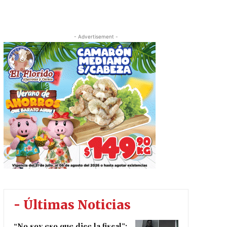
- Advertisement -
- Últimas Noticias
“No soy eso que dice la fiscal”: