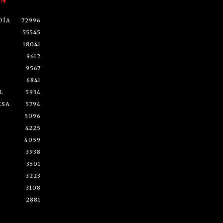
DÍA
72996
55545
18041
9612
9567
6841
L
5934
ESA
5794
5096
4225
4059
3938
3501
3223
3108
2881