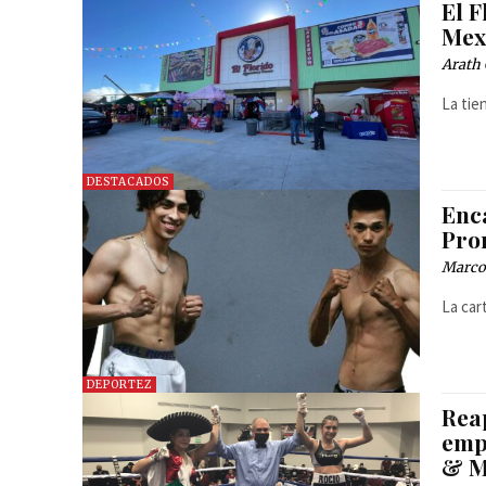
El 
Mex
Arath 
La tie
DESTACADOS
Enc
Pro
Marcos
La cart
DEPORTEZ
Rea
emp
& M