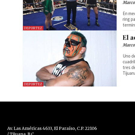
Marcos
En med
ring p
termin
DEPORTEZ
El 
Marcos
Uno de
cuadri
tres d
Tijuan
DEPORTEZ
Av. Las Américas 4633, El Paraíso, C.P. 22106
/ Tijuana, B.C.