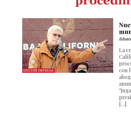
procedim
Nue
mun
Eduar
La e
Calif
proc
con l
EDICIÓN IMPRESA
abog
anun
“jug
pres
[…]