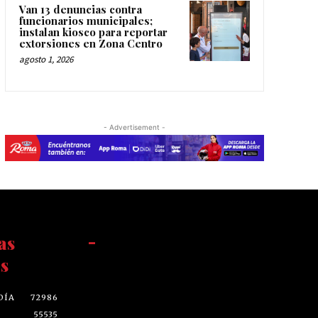
Van 13 denuncias contra
funcionarios municipales;
instalan kiosco para reportar
extorsiones en Zona Centro
agosto 1, 2026
- Advertisement -
as
-
s
DÍA
72986
55535