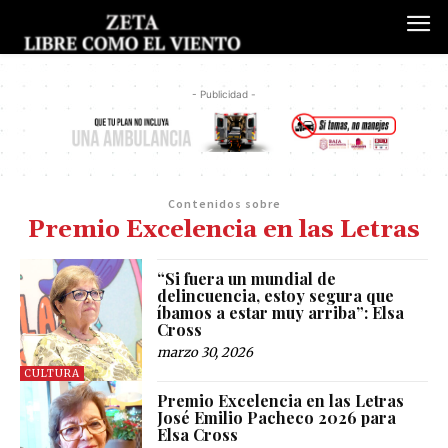
- Publicidad -
Contenidos sobre
Premio Excelencia en las Letras
“Si fuera un mundial de
delincuencia, estoy segura que
íbamos a estar muy arriba”: Elsa
Cross
marzo 30, 2026
CULTURA
Premio Excelencia en las Letras
José Emilio Pacheco 2026 para
Elsa Cross