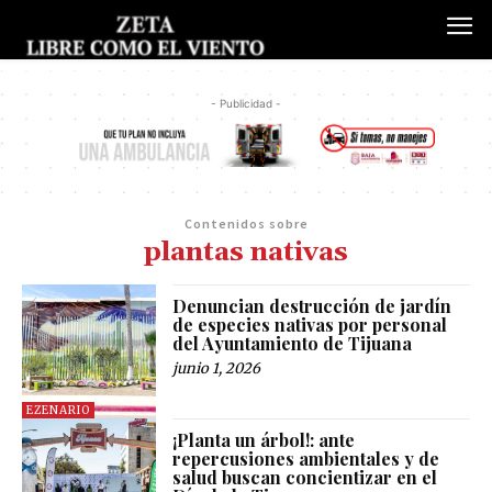
- Publicidad -
Contenidos sobre
plantas nativas
Denuncian destrucción de jardín
de especies nativas por personal
del Ayuntamiento de Tijuana
junio 1, 2026
EZENARIO
¡Planta un árbol!: ante
repercusiones ambientales y de
salud buscan concientizar en el