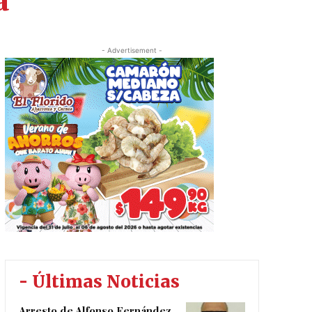
a
- Advertisement -
- Últimas Noticias
Arresto de Alfonso Fernández