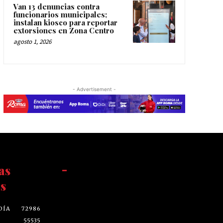
Van 13 denuncias contra
funcionarios municipales;
instalan kiosco para reportar
extorsiones en Zona Centro
agosto 1, 2026
- Advertisement -
as
-
s
DÍA
72986
55535