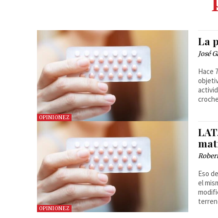
La p
José G
Hace 7
objeti
activi
crochet
OPINIONEZ
LAT
mat
Robert
Eso de
el mis
modifi
terren
OPINIONEZ