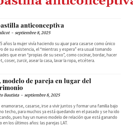
pastilla anticonceptiv
astilla anticonceptiva
alicot
-
septiembre 8, 2025
5 años la mujer vivía haciendo su ajuar para casarse como único
vo de su existencia, el “mientras y espera” era usual tomando
dades que eran “propias de su sexo”, como cocinar, bordar, hacer
, coser, zurcir, asear la casa, lavar la ropa, etcétera.
, modelo de pareja en lugar del
rimonio
o Bautista
-
septiembre 8, 2025
 enamorarse, casarse, irse a vivir juntos y formar una familia bajo
mo techo, para muchos ya está quedando en el pasado y se ha ido
cando, pues hay un nuevo modelo de relación que está ganando
o en los últimos años: las parejas LAT.