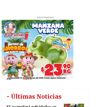
- Advertisement -
- Últimas Noticias
EU reanudará actividades en