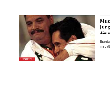
Mue
Jor
Marcos
Rueda 
medall
DEPORTEZ