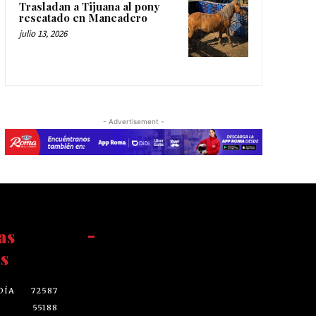
Trasladan a Tijuana al pony
rescatado en Maneadero
julio 13, 2026
- Advertisement -
as
-
s
DÍA
72587
55188