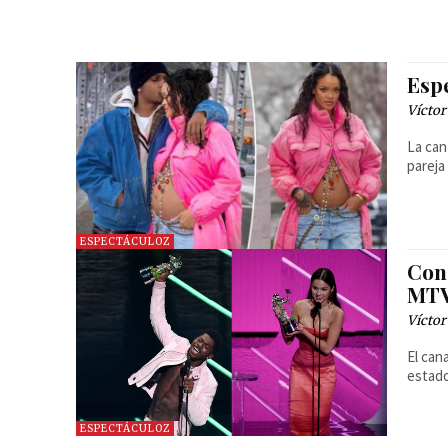
Esp
Víctor
La can
pareja
ESPECTÁCULOZ
Conq
MTV
Víctor
El can
estado
ESPECTÁCULOZ