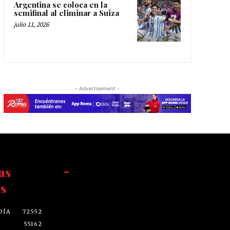
Argentina se coloca en la
semifinal al eliminar a Suiza
julio 11, 2026
- Advertisement -
as
-
s
DÍA
72552
55162