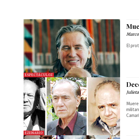
Mue
Marcos
El pro
ESPECTÁCULOZ
Dec
Juliet
Muere 
milita
Camari
EZENARIO