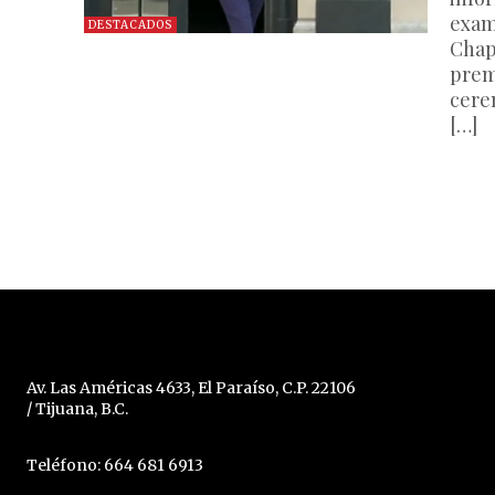
exam
DESTACADOS
Chap
prem
cere
[…]
Av. Las Américas 4633, El Paraíso, C.P. 22106
/ Tijuana, B.C.
Teléfono: 664 681 6913