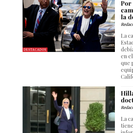
Por
cam
la 
Redac
La c
Estad
debía
DESTACADOS
en e
que 
equi
Calif
Hil
doc
Redac
La c
tien
info