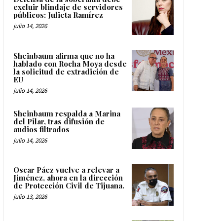
excluir blindaje de servidores
públicos: Julieta Ramírez
julio 14, 2026
Sheinbaum afirma que no ha
hablado con Rocha Moya desde
la solicitud de extradición de
EU
julio 14, 2026
Sheinbaum respalda a Marina
del Pilar, tras difusión de
audios filtrados
julio 14, 2026
Oscar Páez vuelve a relevar a
Jiménez, ahora en la dirección
de Protección Civil de Tijuana.
julio 13, 2026