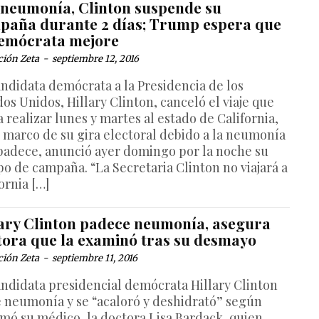
 neumonía, Clinton suspende su
paña durante 2 días; Trump espera que
demócrata mejore
ción Zeta
-
septiembre 12, 2016
andidata demócrata a la Presidencia de los
os Unidos, Hillary Clinton, canceló el viaje que
 realizar lunes y martes al estado de California,
l marco de su gira electoral debido a la neumonía
padece, anunció ayer domingo por la noche su
po de campaña. “La Secretaria Clinton no viajará a
ornia […]
lary Clinton padece neumonía, asegura
tora que la examinó tras su desmayo
ción Zeta
-
septiembre 11, 2016
andidata presidencial demócrata Hillary Clinton
e neumonía y se “acaloró y deshidrató” según
rmó su médico, la doctora Lisa Bardack, quien