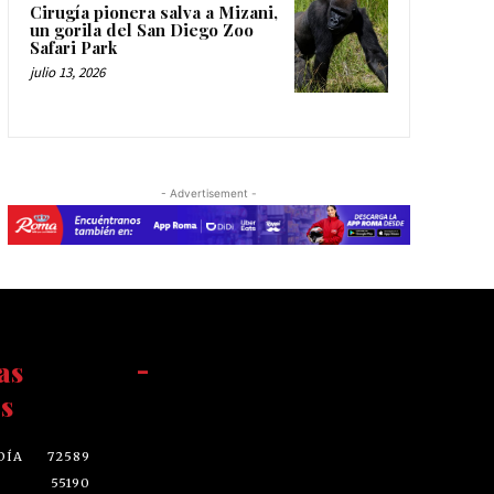
Cirugía pionera salva a Mizani,
un gorila del San Diego Zoo
Safari Park
julio 13, 2026
- Advertisement -
as
-
s
DÍA
72589
55190