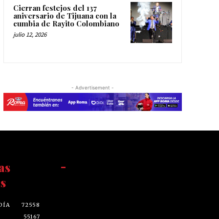
Cierran festejos del 137
aniversario de Tijuana con la
cumbia de Rayito Colombiano
julio 12, 2026
- Advertisement -
as
-
s
DÍA
72558
55167