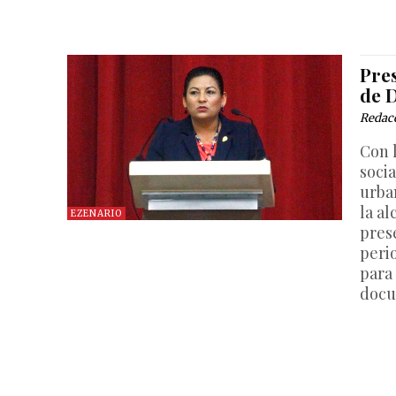
Pre
de 
Redac
Con 
soci
urba
la a
EZENARIO
pres
peri
para
docu