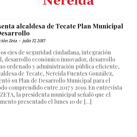
Nereida
senta alcaldesa de Tecate Plan Municipal
Desarrollo
ción Zeta
-
julio 17, 2017
los ejes de seguridad ciudadana, integración
al, desarrollo económico innovador, desarrollo
no ordenado y administración pública eficiente,
lcaldesa de Tecate, Nereida Fuentes González,
entó su Plan de Desarrollo Municipal para el
odo comprendido entre 2017 y 2019. En entrevista
 ZETA, la presidenta municipal señaló que el
mento presentado el lunes 10 de […]