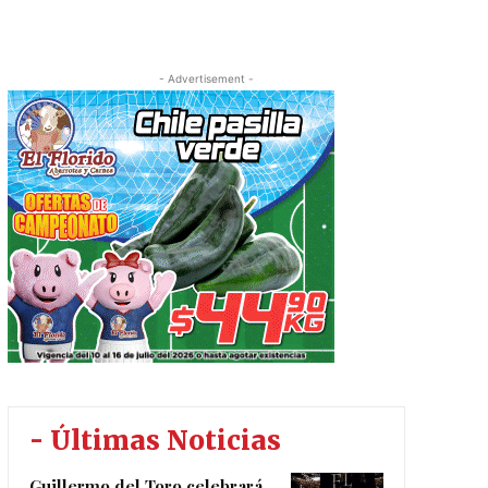
- Advertisement -
- Últimas Noticias
Guillermo del Toro celebrará