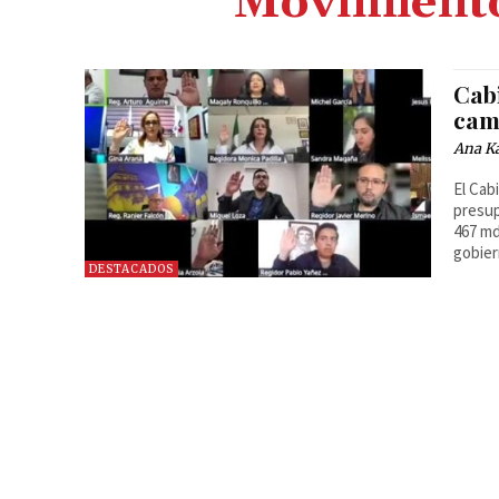
Movimiento
Cab
cam
Ana Ka
El Cab
presup
467 md
gobier
DESTACADOS