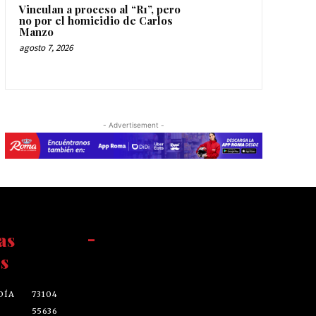
Vinculan a proceso al “R1”, pero
no por el homicidio de Carlos
Manzo
agosto 7, 2026
- Advertisement -
as
-
s
DÍA
73104
55636