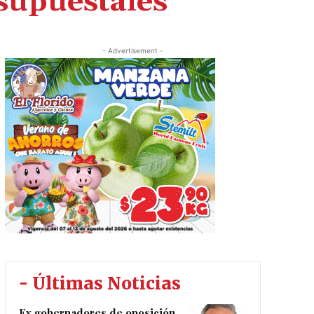
supuestales
- Advertisement -
- Últimas Noticias
Ex gobernadores de oposición