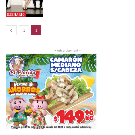
EZENARIO
1
2
- Advertisement -