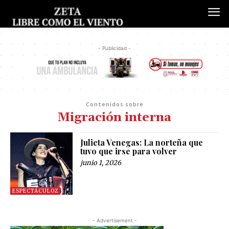
- Publicidad -
Contenidos sobre
Migración interna
Julieta Venegas: La norteña que
tuvo que irse para volver
junio 1, 2026
ESPECTÁCULOZ
- Advertisement -