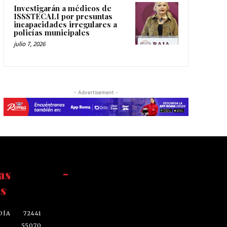
Investigarán a médicos de
ISSSTECALI por presuntas
incapacidades irregulares a
policías municipales
julio 7, 2026
- Advertisement -
as
-
s
DÍA
72441
55070