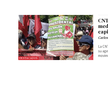
CNT
medi
capi
Carlos
La CNT
su age
movimi
DESTACADOS