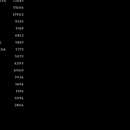
DÍA
72483
55106
17902
9555
9519
6812
L
5867
ESA
5773
5073
4205
4040
3926
3494
3194
3094
2846