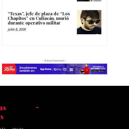
“Texas”, jefe de plaza de “Los
Chapitos” en Culiacán, murió
durante operativo militar
julio 8, 2026
- Advertisement -
as
-
s