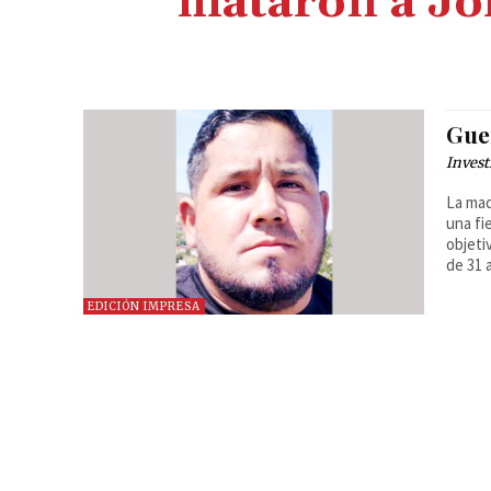
mataron a Jo
Gue
Invest
La mad
una fi
objeti
de 31 
EDICIÓN IMPRESA