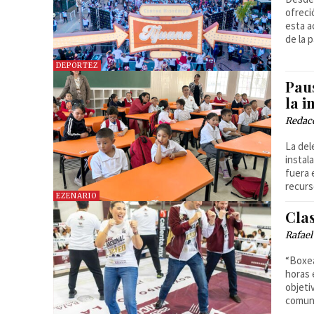
ofreci
esta a
de la p
DEPORTEZ
Pau
la i
Redac
La del
instal
fuera 
recurso
EZENARIO
Cla
Rafael
“Boxea
horas 
objeti
comuni