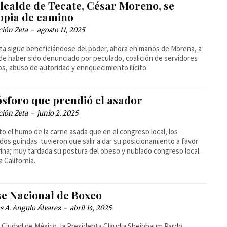
lcalde de Tecate, César Moreno, se
opia de camino
ción Zeta
-
agosto 11, 2025
ista sigue beneficiándose del poder, ahora en manos de Morena, a
de haber sido denunciado por peculado, coalición de servidores
os, abuso de autoridad y enriquecimiento ilícito
ósforo que prendió el asador
ción Zeta
-
junio 2, 2025
to el humo de la carne asada que en el congreso local, los
dos guindas tuvieron que salir a dar su posicionamiento a favor
ina; muy tardada su postura del obeso y nublado congreso local
a California.
se Nacional de Boxeo
 A. Angulo Álvarez
-
abril 14, 2025
Ciudad de México, la Presidenta Claudia Sheinbaum Pardo