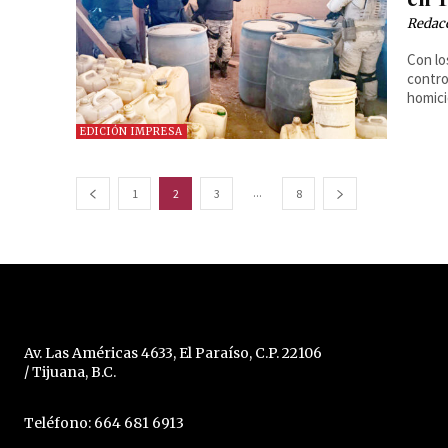
Redac
Con lo
contro
homici
EDICIÓN IMPRESA
...
1
2
3
8
Av. Las Américas 4633, El Paraíso, C.P. 22106
/ Tijuana, B.C.
Teléfono: 664 681 6913