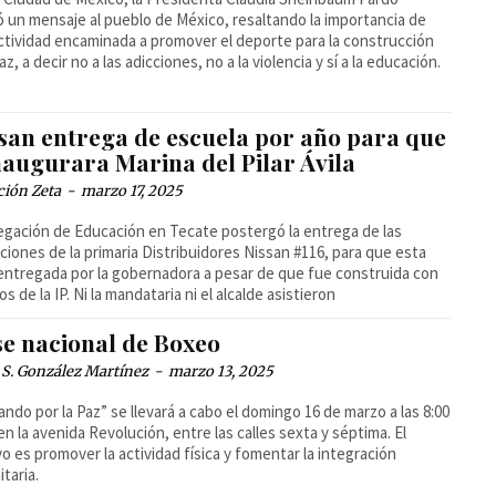
ó un mensaje al pueblo de México, resaltando la importancia de
ctividad encaminada a promover el deporte para la construcción
az, a decir no a las adicciones, no a la violencia y sí a la educación.
san entrega de escuela por año para que
naugurara Marina del Pilar Ávila
ción Zeta
-
marzo 17, 2025
egación de Educación en Tecate postergó la entrega de las
aciones de la primaria Distribuidores Nissan #116, para que esta
entregada por la gobernadora a pesar de que fue construida con
s de la IP. Ni la mandataria ni el alcalde asistieron
se nacional de Boxeo
 S. González Martínez
-
marzo 13, 2025
ndo por la Paz” se llevará a cabo el domingo 16 de marzo a las 8:00
en la avenida Revolución, entre las calles sexta y séptima. El
vo es promover la actividad física y fomentar la integración
taria.