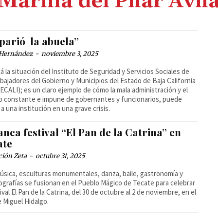
Marina del Pilar Avil
 parió la abuela”
 Hernández
-
noviembre 3, 2025
tá la situación del Instituto de Seguridad y Servicios Sociales de
abajadores del Gobierno y Municipios del Estado de Baja California
ECALI); es un claro ejemplo de cómo la mala administración y el
 constante e impune de gobernantes y funcionarios, puede
 a una institución en una grave crisis.
nca festival “El Pan de la Catrina” en
ate
ción Zeta
-
octubre 31, 2025
úsica, esculturas monumentales, danza, baile, gastronomía y
grafías se fusionan en el Pueblo Mágico de Tecate para celebrar
tival El Pan de la Catrina, del 30 de octubre al 2 de noviembre, en el
 Miguel Hidalgo.