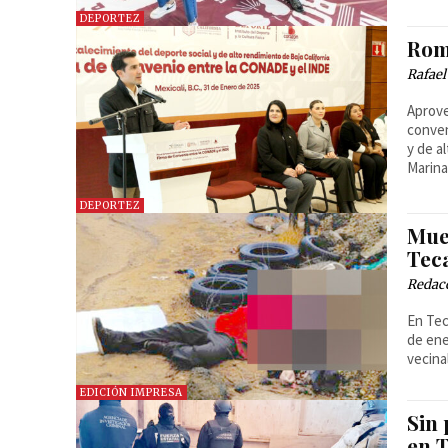
DEPORTEZ
Rom
Rafael
Aprove
conven
y de a
Marina
DEPORTEZ
Mue
Tec
Redac
En Tec
de ene
vecina
EDICIÓN IMPRESA
Sin 
en 