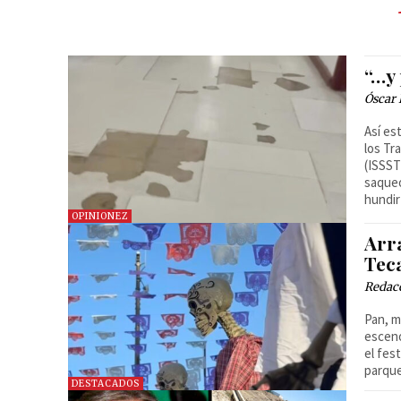
“…y
Óscar
Así es
los Tr
(ISSST
saqueo
hundir
OPINIONEZ
Arra
Tec
Redac
Pan, m
esceno
el fes
parque
DESTACADOS