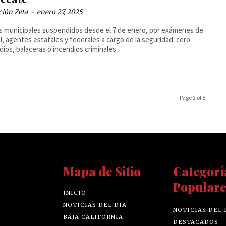
ción Zeta
-
enero 27, 2025
s municipales suspendidos desde el 7 de enero, por exámenes de
l, agentes estatales y federales a cargo de la seguridad: cero
dios, balaceras o incendios criminales
Page 2 of 8
Mapa de Sitio
Categorí
Populare
INICIO
NOTICIAS DEL DÍA
NOTICIAS DEL 
BAJA CALIFORNIA
DESTACADOS