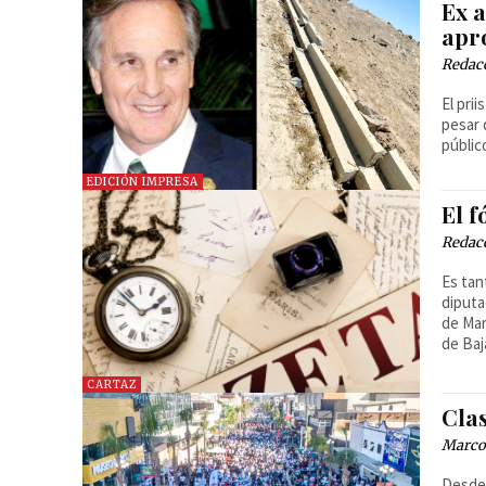
Ex a
apr
Redac
El pri
pesar 
públic
EDICIÓN IMPRESA
El f
Redac
Es tan
diputa
de Mar
de Baj
CARTAZ
Cla
Marcos
Desde 