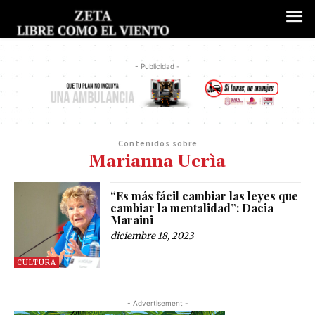
- Publicidad -
Contenidos sobre
Marianna Ucrìa
“Es más fácil cambiar las leyes que
cambiar la mentalidad”: Dacia
Maraini
diciembre 18, 2023
CULTURA
- Advertisement -