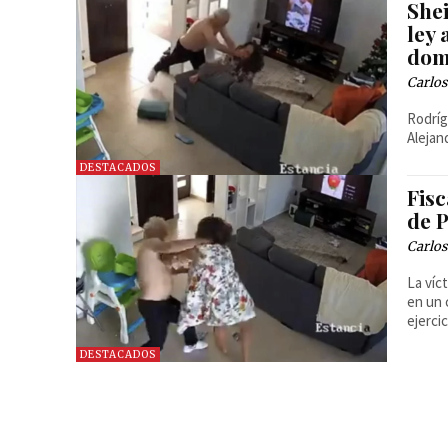
Shei
ley 
dom
Carlos
Rodríg
Alejan
DESTACADOS
Fisc
de 
Carlos
La víc
en un 
ejercic
DESTACADOS