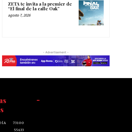
ZETA te invita a la premier de
“El final de la calle Oak”
agosto 7, 2026
- Advertisement -
as
-
s
DÍA
73100
55633