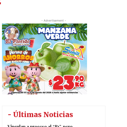
z
- Advertisement -
- Últimas Noticias
Vinculan a proceso al “R1”, pero