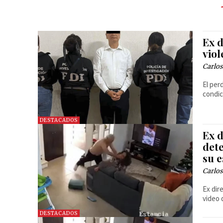
Ex 
viol
Carlos
El per
condic
DESTACADOS
Ex 
dete
su 
Carlos
Ex dir
video 
DESTACADOS