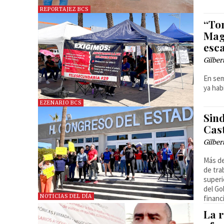
REPORTAJEZ BCS
“To
Mag
esc
Gilber
En sem
ya hab
EZENARIO BCS
Sind
Cas
Gilber
Más de
de tra
superi
del Go
NOTICIAS DEL DÍA
financ
La r