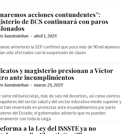
maremos acciones contundentes”:
isterio de BCS continuará con paros
alonados
to Santiesteban
-
abril 1, 2025
anas anteriores la SEP confirmó que poco más de 90 mil alumnos
ían sido afectados con la suspensión de clases
icatos y magisterio presionan a Víctor
tro ante incumplimientos
to Santiesteban
-
marzo 25, 2025
 siete mil burócratas, más de seis mil docentes, así como cientos
bajadores del sector salud y del sector educativo medio superior y
or han reventado en protestas ante incumplimientos por parte
bierno del Estado; el gobernador advierte que no pueden
ieramente con toda la carga
eforma a la Ley del ISSSTE ya no