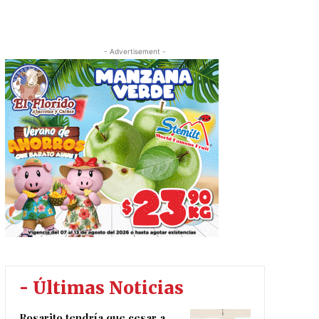
- Advertisement -
- Últimas Noticias
Rosarito tendría que cesar a