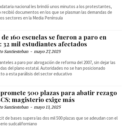
dataria nacional les brindó unos minutos a los protestantes,
o recibió documentos en los que se plasman las demandas de
tos sectores en la Media Península
 de 160 escuelas se fueron a paro en
 32 mil estudiantes afectados
to Santiesteban
-
mayo 27, 2025
anteles a paro por abrogación de reforma del 2007, sin dejar las
as del plano estatal. Autoridades no se han posicionado
to a esta parálisis del sector educativo
 promete 500 plazas para abatir rezago
BCS; magisterio exige más
to Santiesteban
-
mayo 13, 2025
icit de bases supera las dos mil 500 plazas que se adeudan con el
erio sudcaliforniano