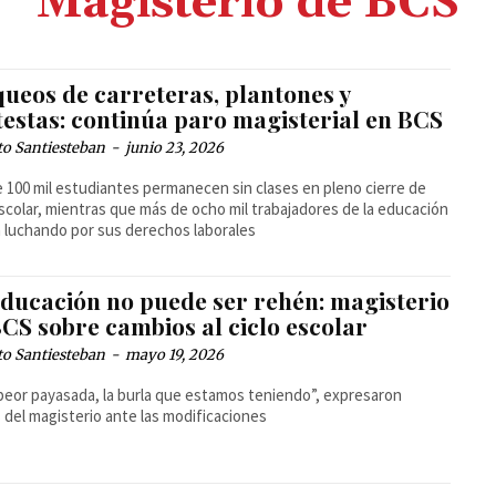
Magisterio de BCS
queos de carreteras, plantones y
testas: continúa paro magisterial en BCS
to Santiesteban
-
junio 23, 2026
 100 mil estudiantes permanecen sin clases en pleno cierre de
escolar, mientras que más de ocho mil trabajadores de la educación
 luchando por sus derechos laborales
educación no puede ser rehén: magisterio
CS sobre cambios al ciclo escolar
to Santiesteban
-
mayo 19, 2026
 peor payasada, la burla que estamos teniendo”, expresaron
s del magisterio ante las modificaciones