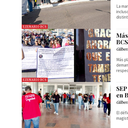
La man
inclus
distin
EZENARIO BCS
Más
BCS:
Gilber
Más pl
demand
respec
EZENARIO BCS
SEP
en 
Gilber
El déf
magist