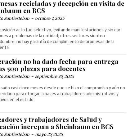
esas recicladas y decepción en visita de
inbaum en BCS
to Santiesteban
-
octubre 7, 2025
posición acto fue selectivo, evitando manifestaciones y sin dar
ones a problemas de la entidad; otros sectores sienten
idumbre: no hay garantía de cumplimiento de promesas de la
denta
eración no ha dado fecha para entrega
las 500 plazas para docentes
to Santiesteban
-
septiembre 30, 2025
sado casi cinco meses desde que se hizo el compromiso y aún no
lendario para otorgar la bases a trabajadores administrativos y
ivos en el estado
cadores y trabajadores de Salud y
cación increpan a Sheinbaum en BCS
to Santiesteban
-
mayo 27, 2025