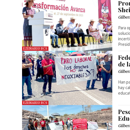
Prom
She
Gilber
Para o
soluci
incert
Presi
EZENARIO BCS
Fed
de 
Gilber
Han pa
hay ca
educat
EZENARIO BCS
Pes
Edu
Gilber