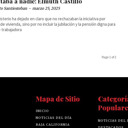
taba a nadie: Elmuth Castillo
to Santiesteban
-
marzo 25, 2025
isterio ha dejado en claro que no rechazaban la iniciativa por
de vivienda, sino por no incluir la jubilación y la pensión digna para
e trabajadora
Page 1 of 2
Mapa de Sitio
Categorí
Populare
INICIO
NOTICIAS DEL DÍA
NOTICIAS DEL 
BAJA CALIFORNIA
DESTACADOS