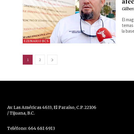
afec
Gilber
El mag
temas 
la bas
EZENARIO BCS
1
2
Av. Las Américas 4633, El Paraíso, C.P. 22106
/ Tijuana, B.C.
Teléfono: 664 681 6913