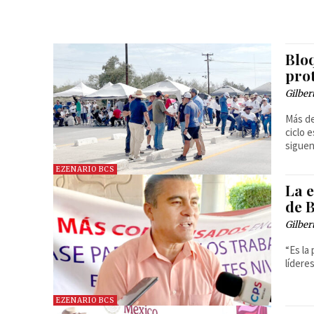
Blo
pro
Gilber
Más de
ciclo 
siguen
EZENARIO BCS
La 
de B
Gilber
“Es la
lídere
EZENARIO BCS