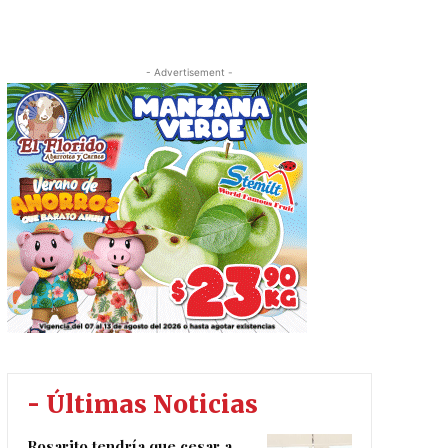
- Advertisement -
- Últimas Noticias
Rosarito tendría que cesar a