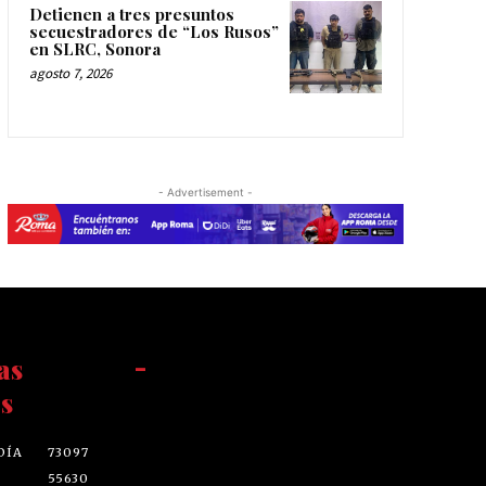
Detienen a tres presuntos
secuestradores de “Los Rusos”
en SLRC, Sonora
agosto 7, 2026
- Advertisement -
as
-
s
DÍA
73097
55630