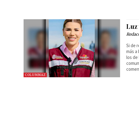
Luz
Redac
Si de 
más a 
los de
comuni
comenz
COLUMNAZ