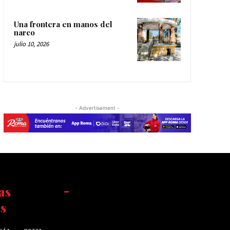
Una frontera en manos del
narco
julio 10, 2026
- Advertisement -
as
-
s