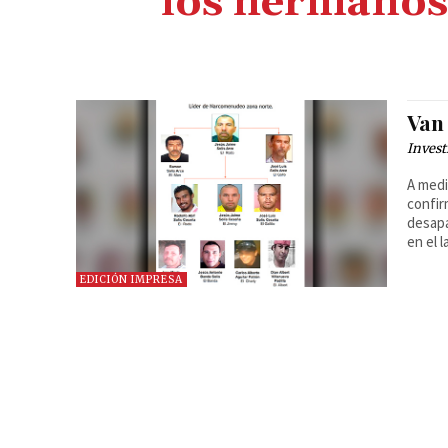
los hermanos 
Van
Invest
A medi
confir
desapa
en el 
EDICIÓN IMPRESA