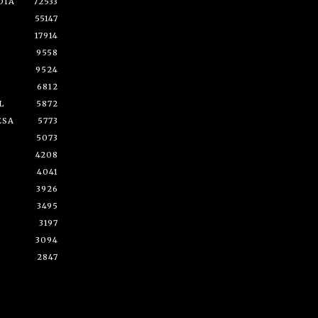
DÍA
72533
55147
17914
9558
9524
6812
L
5872
ESA
5773
5073
4208
4041
3926
3495
3197
3094
2847