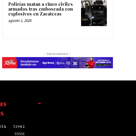
Policías matan a cinco civiles
armados tras emboscada con
explosivos en Zacatecas
agosto 1, 2026
- Advertisement -
as
-
s
DÍA
72982
55531