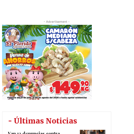
- Advertisement -
- Últimas Noticias
Van 13 denuncias contra