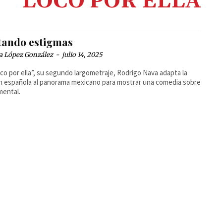
LOCO POR ELLA
tando estigmas
a López González
-
julio 14, 2025
co por ella”, su segundo largometraje, Rodrigo Nava adapta la
n española al panorama mexicano para mostrar una comedia sobre
mental.