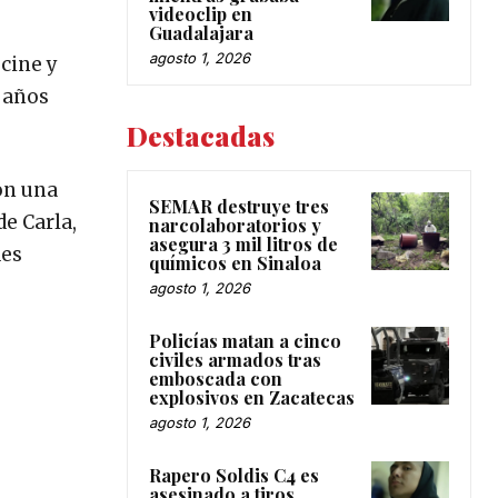
videoclip en
Guadalajara
agosto 1, 2026
 cine y
8 años
Destacadas
on una
SEMAR destruye tres
de Carla,
narcolaboratorios y
asegura 3 mil litros de
des
químicos en Sinaloa
agosto 1, 2026
Policías matan a cinco
civiles armados tras
emboscada con
explosivos en Zacatecas
agosto 1, 2026
Rapero Soldis C4 es
asesinado a tiros