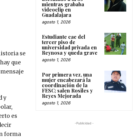
mientras grababa
videoclip en
Guadalajara
agosto 1, 2026
Estudiante cae del
tercer piso de
universidad privada en
Reynosa y queda grave
istoria se
agosto 1, 2026
 hay que
n mensaje
Por primera vez, una
mujer encabezará la
coordinación de la
FESC; salen Rosiles y
Reyes Mejorada
d y
agosto 1, 2026
olar,
erto es
-Publicidad -
decir
an forma