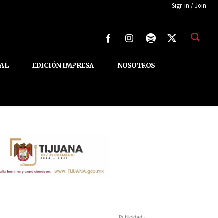
Sign in / Join
AL
EDICIÓN IMPRESA
NOSOTROS
-Publicidad -