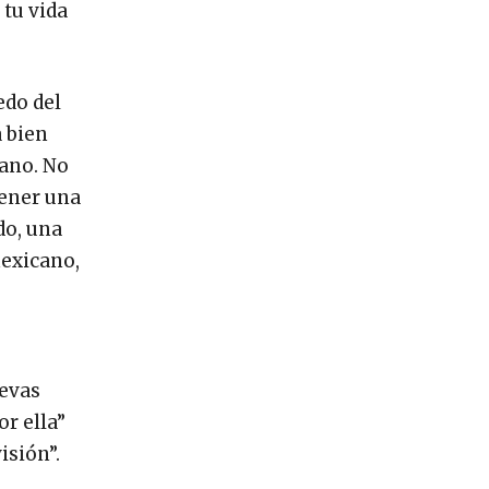
 tu vida
edo del
 bien
cano. No
tener una
do, una
mexicano,
uevas
r ella”
isión”.