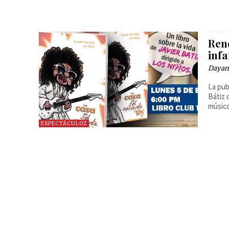
Rend
infa
Dayan
La pub
Bátiz 
músico
ESPECTÁCULOZ