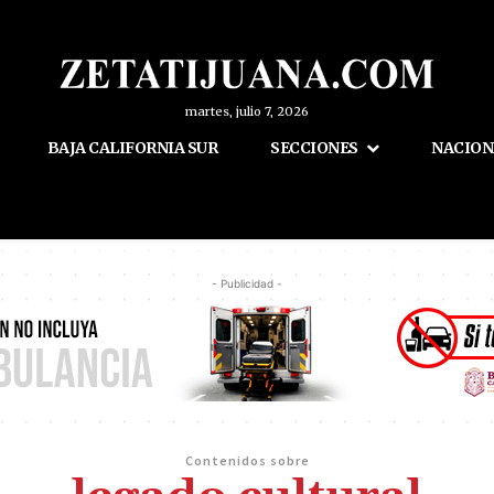
martes, julio 7, 2026
BAJA CALIFORNIA SUR
SECCIONES
NACION
- Publicidad -
Contenidos sobre