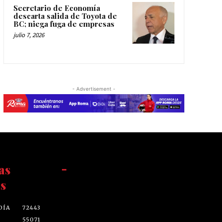
Secretario de Economía
descarta salida de Toyota de
BC; niega fuga de empresas
julio 7, 2026
- Advertisement -
as
-
s
DÍA
72443
55071