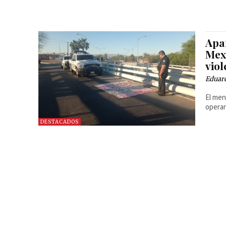
Apa
Mex
viol
Eduard
El men
operar
DESTACADOS