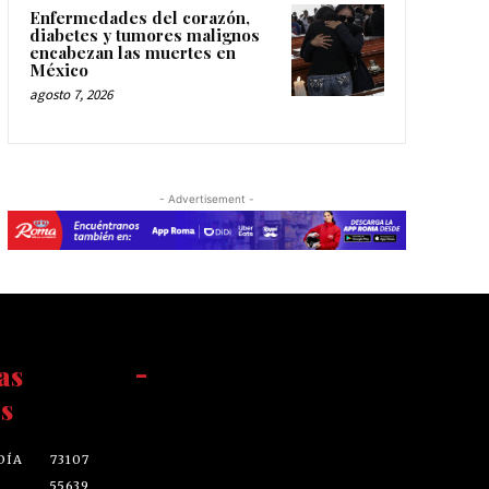
Enfermedades del corazón,
diabetes y tumores malignos
encabezan las muertes en
México
agosto 7, 2026
- Advertisement -
as
-
s
DÍA
73107
55639