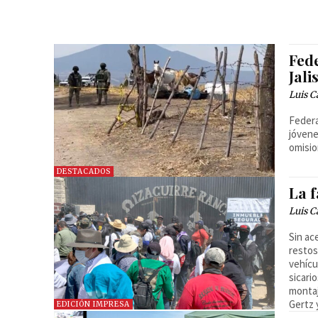
Fed
Jali
Luis C
Federa
jóvene
omisio
DESTACADOS
La f
Luis C
Sin ac
restos
vehícu
sicari
montaj
Gertz 
EDICIÓN IMPRESA