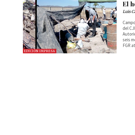
El 
Luis C
Campo 
del CJ
Autori
seis m
FGR at
EDICIÓN IMPRESA