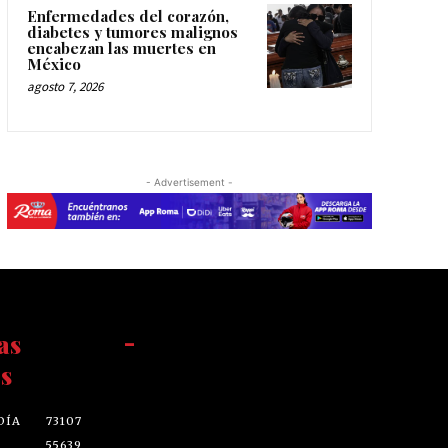
Enfermedades del corazón,
diabetes y tumores malignos
encabezan las muertes en
México
agosto 7, 2026
- Advertisement -
as
-
s
DÍA
73107
55639