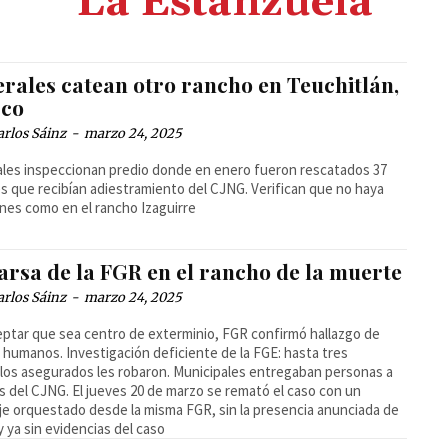
La Estanzuela
erales catean otro rancho en Teuchitlán,
sco
arlos Sáinz
-
marzo 24, 2025
les inspeccionan predio donde en enero fueron rescatados 37
s que recibían adiestramiento del CJNG. Verifican que no haya
nes como en el rancho Izaguirre
arsa de la FGR en el rancho de la muerte
arlos Sáinz
-
marzo 24, 2025
eptar que sea centro de exterminio, FGR confirmó hallazgo de
 humanos. Investigación deficiente de la FGE: hasta tres
los asegurados les robaron. Municipales entregaban personas a
os del CJNG. El jueves 20 de marzo se remató el caso con un
e orquestado desde la misma FGR, sin la presencia anunciada de
y ya sin evidencias del caso