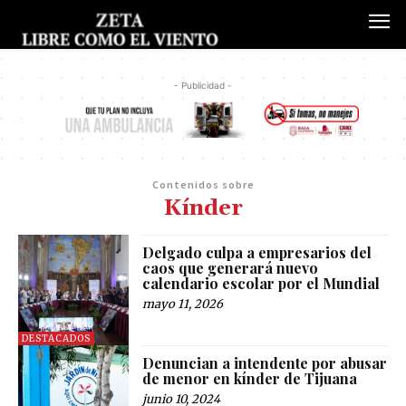
- Publicidad -
Contenidos sobre
Kínder
Delgado culpa a empresarios del
caos que generará nuevo
calendario escolar por el Mundial
mayo 11, 2026
DESTACADOS
Denuncian a intendente por abusar
de menor en kínder de Tijuana
junio 10, 2024