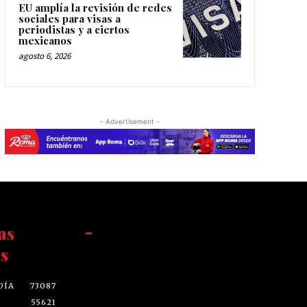
EU amplía la revisión de redes
sociales para visas a
periodistas y a ciertos
mexicanos
agosto 6, 2026
- Advertisement -
as
-
s
DÍA
73087
55621