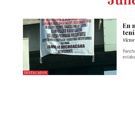
Juli
En 
ten
Víctor
Pancho
estaba
DESTACADOS