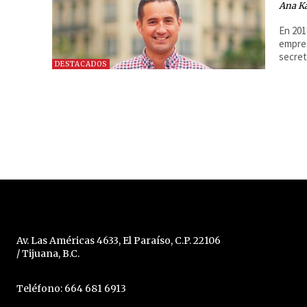
Ana Ka
En 201
empres
secret
DESTACADOS
Av. Las Américas 4633, El Paraíso, C.P. 22106
/ Tijuana, B.C.
Teléfono: 664 681 6913