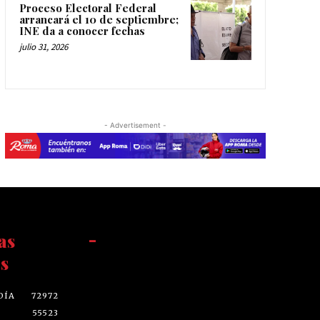
Proceso Electoral Federal
arrancará el 10 de septiembre;
INE da a conocer fechas
julio 31, 2026
- Advertisement -
as
-
s
DÍA
72972
55523