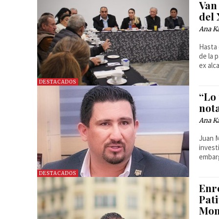
Van
del
Ana Ka
Hasta 
de la 
ex alc
DESTACADOS
“Lo 
nota
Ana Ka
Juan M
invest
embarg
DESTACADOS
Enro
Pati
Mon