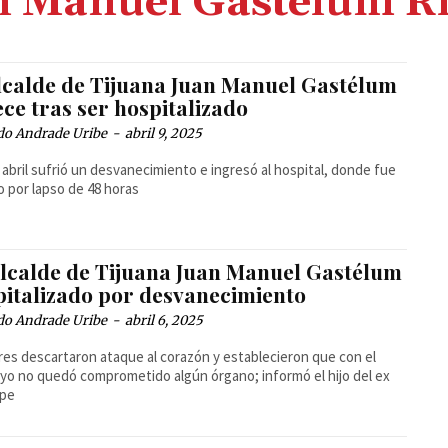
 Manuel Gastélum R
lcalde de Tijuana Juan Manuel Gastélum
ece tras ser hospitalizado
do Andrade Uribe
-
abril 9, 2025
e abril sufrió un desvanecimiento e ingresó al hospital, donde fue
 por lapso de 48 horas
alcalde de Tijuana Juan Manuel Gastélum
pitalizado por desvanecimiento
do Andrade Uribe
-
abril 6, 2025
es descartaron ataque al corazón y establecieron que con el
o no quedó comprometido algún órgano; informó el hijo del ex
ipe