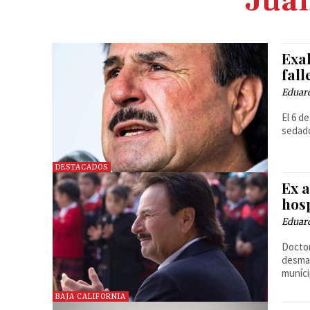
Juan
Exa
fall
Eduar
El 6 d
sedado
DESTACADOS
Ex 
hos
Eduar
Doctor
desmay
muníc
BAJA CALIFORNIA